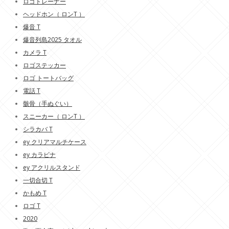
ロゴトレーナー
ヘッドホン（ ロンT ）
爆音 T
爆音列島2025 タオル
カメラ T
ロゴステッカー
ロゴ トートバッグ
電話 T
骸骨（手ぬぐい）
スニーカー（ ロンT ）
シラカバ T
ey クリアマルチケース
ey カラビナ
ey アクリルスタンド
一切合切 T
かもめ T
ロゴ T
2020