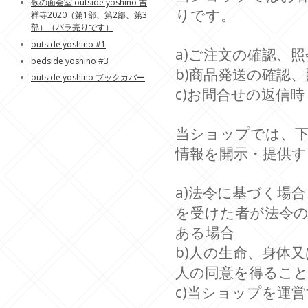
歌の面会室 outside yoshino 吉
りです。
祥寺2020（第1部、第2部、第3
部）（バラ売りです）
outside yoshino #1
a)ご注文の確認、照
bedside yoshino #3
b)商品発送の確認、
outside yoshino ブックカバー
c)お問合せの返信時
当ショップでは、
情報を開示・提供
a)法令に基づく場
を受けた者が法令
ある場合
b)人の生命、身体
人の同意を得るこ
c)当ショップを運