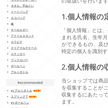
の取扱いを行いま
タオル、手ぬぐい
トートバッグ
1.個人情報の
エコバッグ
傘
「個人情報」とは、
キーホルダー
アクリルスタンド
まれる氏名、生年
カラビナ
ができるもの、及
クリアマルチケース
特定の個人を識別
ステッカー
ブックカバー
2.個人情報の
ボールペン
アルミボトル
当ショップでは商
Recommended
を収集することが
ey アルミボトル
収集するにあたっ
スプリング T
ます。
ey ボールペン