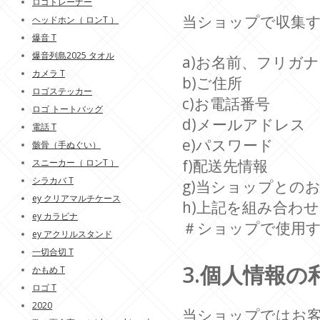
ロゴトレーナー
当ショップで収集
ヘッドホン（ ロンT ）
爆音 T
爆音列島2025 タオル
a)お名前、フリガナ
カメラ T
b)ご住所
ロゴステッカー
c)お電話番号
ロゴ トートバッグ
d)メールアドレス
電話 T
e)パスワード
骸骨（手ぬぐい）
f)配送先情報
スニーカー（ ロンT ）
シラカバ T
g)当ショップとの
ey クリアマルチケース
h)上記を組み合わ
ey カラビナ
＃ショップで使用
ey アクリルスタンド
一切合切 T
3.個人情報の
かもめ T
ロゴ T
2020
当ショップではお