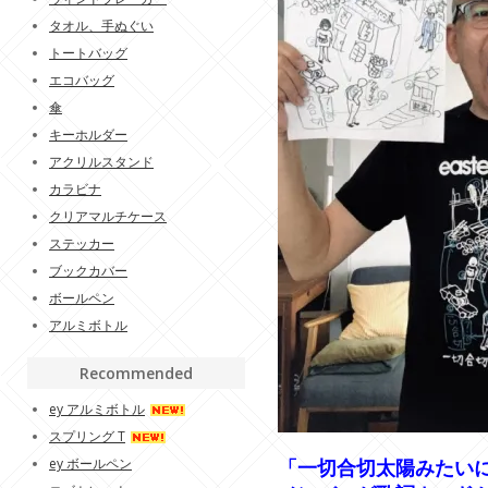
タオル、手ぬぐい
トートバッグ
エコバッグ
傘
キーホルダー
アクリルスタンド
カラビナ
クリアマルチケース
ステッカー
ブックカバー
ボールペン
アルミボトル
Recommended
ey アルミボトル
スプリング T
ey ボールペン
「一切合切太陽みたい