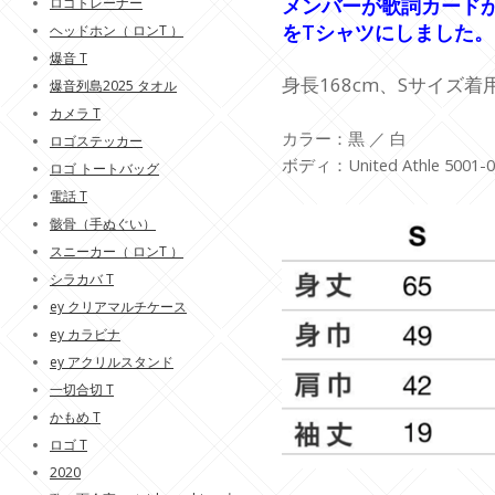
メンバーが歌詞カード
ロゴトレーナー
をTシャツにしました
ヘッドホン（ ロンT ）
爆音 T
身長168cm、Sサイズ着
爆音列島2025 タオル
カメラ T
カラー：黒 ／ 白
ロゴステッカー
ボディ：United Athle 5001-01
ロゴ トートバッグ
電話 T
骸骨（手ぬぐい）
スニーカー（ ロンT ）
シラカバ T
ey クリアマルチケース
ey カラビナ
ey アクリルスタンド
一切合切 T
かもめ T
ロゴ T
2020