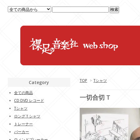
TOP
>
Tシャツ
Category
全ての商品
一切合切 T
CD DVD レコード
Tシャツ
ロングＴシャツ
トレーナー
パーカー
ウィンドブレーカー