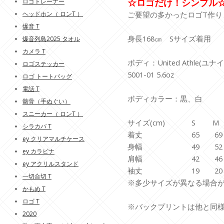
☆ロゴだけ！シンプル
ロゴトレーナー
ヘッドホン（ ロンT ）
ご要望の多かったロゴT作り
爆音 T
身長168㎝ Sサイズ着用
爆音列島2025 タオル
カメラ T
ボディ：United Athle(
ロゴステッカー
5001-01 5.6oz
ロゴ トートバッグ
電話 T
ボディカラー：黒、白
骸骨（手ぬぐい）
スニーカー（ ロンT ）
サイズ(cm) S M
シラカバ T
着丈 65 69 
ey クリアマルチケース
身幅 49 52 
ey カラビナ
肩幅 42 46 
ey アクリルスタンド
袖丈 19 20 
一切合切 T
※多少サイズが異なる場合
かもめ T
ロゴ T
※バックプリントは他と同
2020