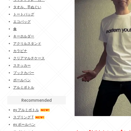
タオル、手ぬぐい
トートバッグ
エコバッグ
傘
キーホルダー
アクリルスタンド
カラビナ
クリアマルチケース
ステッカー
ブックカバー
ボールペン
アルミボトル
Recommended
ey アルミボトル
スプリング T
ey ボールペン