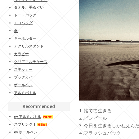
タオル、手ぬぐい
トートバッグ
エコバッグ
傘
キーホルダー
アクリルスタンド
カラビナ
クリアマルチケース
ステッカー
ブックカバー
ボールペン
アルミボトル
Recommended
1 .捨てて生きる
ey アルミボトル
2 .ビンビール
スプリング T
3 .今日を生きるしかねえん
ey ボールペン
4 .フラッシュバック