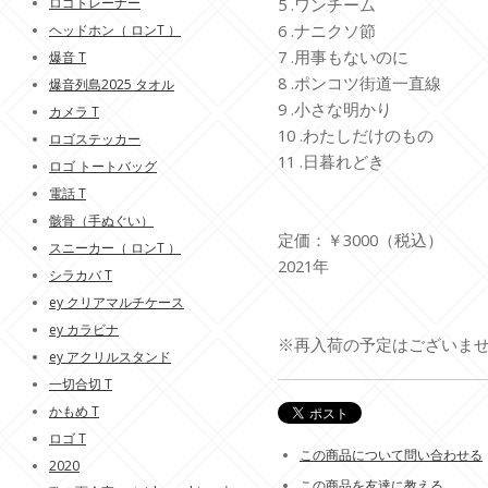
5 .ワンチーム
ロゴトレーナー
6 .ナニクソ節
ヘッドホン（ ロンT ）
7 .用事もないのに
爆音 T
8 .ポンコツ街道一直線
爆音列島2025 タオル
9 .小さな明かり
カメラ T
10 .わたしだけのもの
ロゴステッカー
11 .日暮れどき
ロゴ トートバッグ
電話 T
骸骨（手ぬぐい）
定価：￥3000（税込）
スニーカー（ ロンT ）
2021年
シラカバ T
ey クリアマルチケース
ey カラビナ
※再入荷の予定はございま
ey アクリルスタンド
一切合切 T
かもめ T
ロゴ T
この商品について問い合わせる
2020
この商品を友達に教える