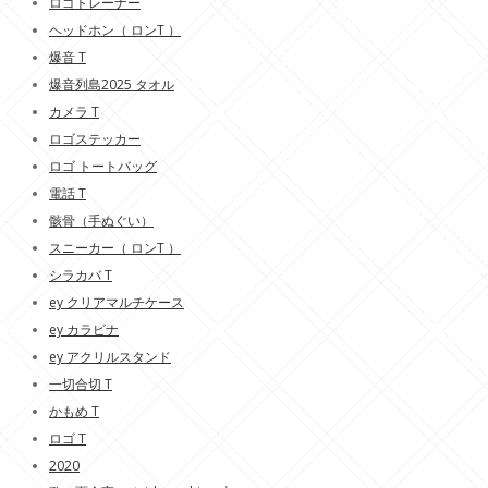
ロゴトレーナー
ヘッドホン（ ロンT ）
爆音 T
爆音列島2025 タオル
カメラ T
ロゴステッカー
ロゴ トートバッグ
電話 T
骸骨（手ぬぐい）
スニーカー（ ロンT ）
シラカバ T
ey クリアマルチケース
ey カラビナ
ey アクリルスタンド
一切合切 T
かもめ T
ロゴ T
2020