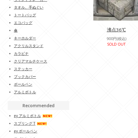
タオル、手ぬぐい
トートバッグ
エコバッグ
沸点36℃
傘
キーホルダー
900円(税込)
SOLD OUT
アクリルスタンド
カラビナ
クリアマルチケース
ステッカー
ブックカバー
ボールペン
アルミボトル
Recommended
ey アルミボトル
スプリング T
ey ボールペン